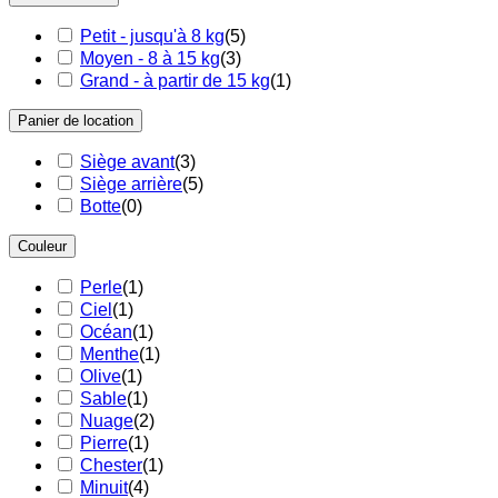
ACCESSOIRES
ACCESSOIRES
CONTACT
CONTACT
Petit - jusqu'à 8 kg
(
5
)
CONTACT
CONTACT
FAQ
FAQ
Moyen - 8 à 15 kg
(
3
)
FAQ
FAQ
Manuels
Manuels
Grand - à partir de 15 kg
(
1
)
Manuels
Manuels
Risques en l'absence de siège auto
Risques en l'absence de siège auto
Risques en l'absence de siège auto
Risques en l'absence de siège auto
Blog
Blog
Panier de location
Blog
Blog
Siège avant
(
3
)
Siège arrière
(
5
)
Botte
(
0
)
Couleur
Perle
(
1
)
Ciel
(
1
)
Océan
(
1
)
Menthe
(
1
)
Olive
(
1
)
Sable
(
1
)
Nuage
(
2
)
Pierre
(
1
)
Chester
(
1
)
Minuit
(
4
)