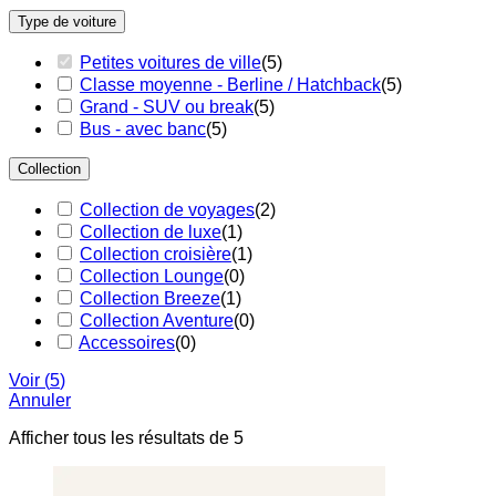
Type de voiture
Petites voitures de ville
(
5
)
Classe moyenne - Berline / Hatchback
(
5
)
Grand - SUV ou break
(
5
)
Bus - avec banc
(
5
)
Collection
Collection de voyages
(
2
)
Collection de luxe
(
1
)
Collection croisière
(
1
)
Collection Lounge
(
0
)
Collection Breeze
(
1
)
Collection Aventure
(
0
)
Accessoires
(
0
)
Voir
(
5
)
Annuler
Classés
Afficher tous les résultats de 5
par
popularité