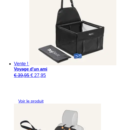
Vente !
Voyage d'un ami
Le
Le
€
39,95
€
27,95
prix
prix
original
actuel
était
est
:
:
Voir le produit
€ 39,95.
€ 27,95.