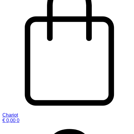
Chariot
€
0,00
0