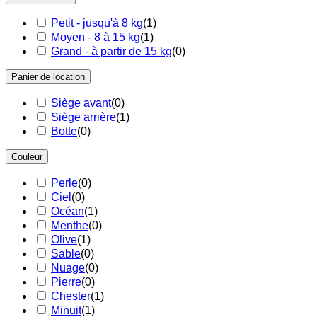
ACCESSOIRES
ACCESSOIRES
CONTACT
CONTACT
Petit - jusqu'à 8 kg
(
1
)
CONTACT
CONTACT
FAQ
FAQ
Moyen - 8 à 15 kg
(
1
)
FAQ
FAQ
Manuels
Manuels
Grand - à partir de 15 kg
(
0
)
Manuels
Manuels
Risques en l'absence de siège auto
Risques en l'absence de siège auto
Risques en l'absence de siège auto
Risques en l'absence de siège auto
Blog
Blog
Panier de location
Blog
Blog
Siège avant
(
0
)
Siège arrière
(
1
)
Botte
(
0
)
Couleur
Perle
(
0
)
Ciel
(
0
)
Océan
(
1
)
Menthe
(
0
)
Olive
(
1
)
Sable
(
0
)
Nuage
(
0
)
Pierre
(
0
)
Chester
(
1
)
Minuit
(
1
)