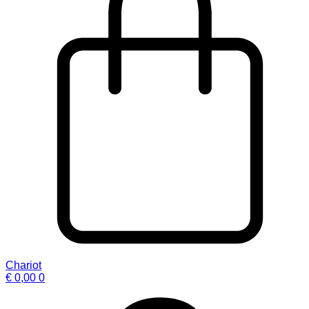
Chariot
€
0,00
0